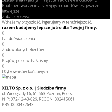
Publisher tworzenie atrakcyjnych raportów jest jeszcze
łatwiejsze.
Zobacz korzyści
Wdrażamy przyszłość, ingerujemy w teraźniejszość,
razem budujemy lepsze jutro dla Twojej firmy.
0
Lat doświadczenia
0
Zadowolonych klientów
0
Krajów, gdzie wdrażaliśmy
0
Użytkowników końcowych
XELTO Sp. z o.o. | Siedziba firmy
ul. Winogrady 16, 61-663 Poznań, Polska
NIP: 972-12-43-826, REGON: 302415061
KRS: 0000472643