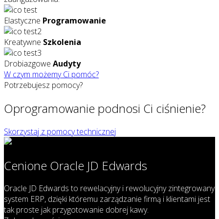
Elastyczne
Programowanie
Kreatywne
Szkolenia
Drobiazgowe
Audyty
W czym możemy Ci pomóc?
Potrzebujesz pomocy?
Oprogramowanie
podnosi Ci ciśnienie?
Skorzystaj z pomocy technicznej
Cenione Oracle JD Edwards
Oracle JD Edwards to rewelacyjny i rewolucyjny zintegrowany
system ERP, dzięki któremu zarządzanie firmą i klientami jest
tak proste jak przygotowanie dobrej kawy.