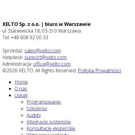
XELTO Sp. z o.o. | biuro w Warszawie
ul. Staniewicka 18, 03-310 Warszawa
Tel. +48 608 92 00 33
Sprzedaż:
sales@xelto.com
Helpdesk:
support@xelto.com
Administracja:
office@xelto.com
©2026 XELTO. All Rights Reserved.
Polityka Prywatności
Home
O nas
Usługi
Programowanie
Szkolenia
Audyty
Integracje systemów
Konsultacje eksperckie
Wdrożenia i rollouty