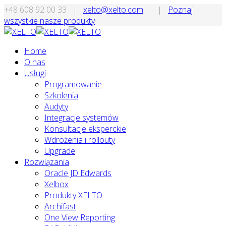
+48 608 92 00 33
|
xelto@xelto.com
|
Poznaj
wszystkie nasze produkty
Home
O nas
Usługi
Programowanie
Szkolenia
Audyty
Integracje systemów
Konsultacje eksperckie
Wdrożenia i rollouty
Upgrade
Rozwiązania
Oracle JD Edwards
Xelbox
Produkty XELTO
Archifast
One View Reporting