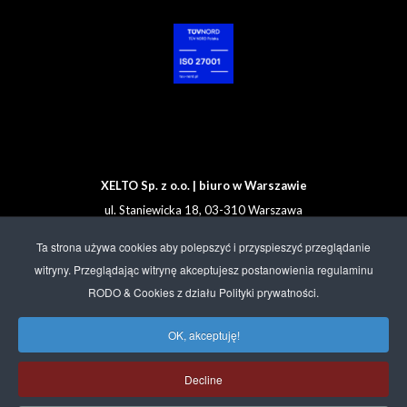
XELTO Sp. z o.o. | biuro w Warszawie
ul. Staniewicka 18, 03-310 Warszawa
Tel. +48 608 92 00 33
Ta strona używa cookies aby polepszyć i przyspieszyć przeglądanie
witryny. Przeglądając witrynę akceptujesz postanowienia regulaminu
Sprzedaż:
sales@xelto.com
RODO & Cookies z działu Polityki prywatności.
Helpdesk:
support@xelto.com
Administracja:
office@xelto.com
OK, akceptuję!
Decline