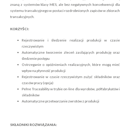
znaną z systemów klasy MES, ale bez negatywnych konsekwencji dla
systemu transakcyjnego w postaci rozdrobnionych zapisów w zbiorach
transakcyjnych.
KORZYŚCI:
Rejestrowanie i śledzenie realizacji produkcji w czasie
rzeczywistym
Automatyczne tworzenie zleceń zasilających produkcję oraz
śledzenie postępu
Ostrzeganie o opóźnieniach realizacyjnych, które mogą mieć
wpływ na płynność produkcji
Rejestrowanie w czasie rzeczywistym zużyć składników oraz
czasów pracy (opcja)
Pełne Traceability w trybie on-line dla wyrobów, półfabrykatów i
składników
Automatyczne przetwarzanie zwrotów z produkcji
SKŁADNIKI ROZWIĄZANIA: