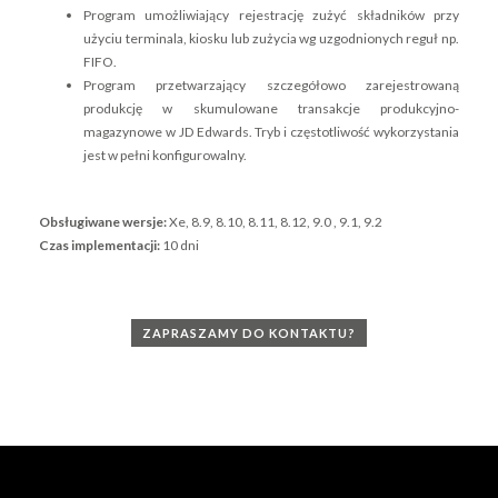
Program umożliwiający rejestrację zużyć składników przy
użyciu terminala, kiosku lub zużycia wg uzgodnionych reguł np.
FIFO.
Program przetwarzający szczegółowo zarejestrowaną
produkcję w skumulowane transakcje produkcyjno-
magazynowe w JD Edwards. Tryb i częstotliwość wykorzystania
jest w pełni konfigurowalny.
Obsługiwane wersje:
Xe, 8.9, 8.10, 8.11, 8.12, 9.0 , 9.1, 9.2
Czas implementacji:
10 dni
ZAPRASZAMY DO KONTAKTU?