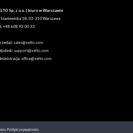
LTO Sp. z o.o. | biuro w Warszawie
. Staniewicka 18, 03-310 Warszawa
l. +48 608 92 00 33
rzedaż:
sales@xelto.com
lpdesk:
support@xelto.com
ministracja:
office@xelto.com
łu Polityki prywatności.