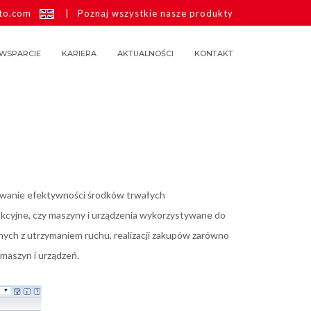
to.com
|
Poznaj wszystkie nasze produkty
WSPARCIE
KARIERA
AKTUALNOŚCI
KONTAKT
zowanie efektywności środków trwałych
kcyjne, czy maszyny i urządzenia wykorzystywane do
anych z utrzymaniem ruchu, realizacji zakupów zarówno
maszyn i urządzeń.