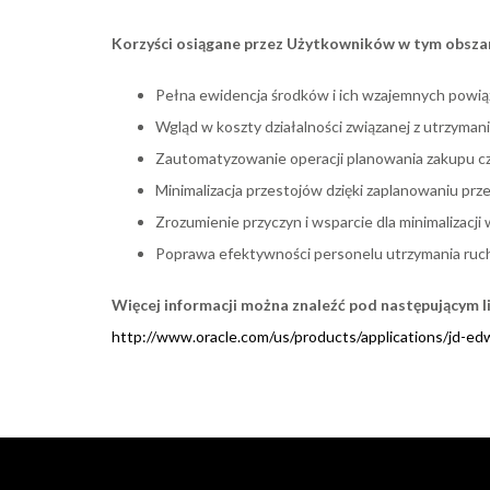
Korzyści osiągane przez Użytkowników w tym obsza
Pełna ewidencja środków i ich wzajemnych powią
Wgląd w koszty działalności związanej z utrzyma
Zautomatyzowanie operacji planowania zakupu cz
Minimalizacja przestojów dzięki zaplanowaniu pr
Zrozumienie przyczyn i wsparcie dla minimalizacji 
Poprawa efektywności personelu utrzymania ruc
Więcej informacji można znaleźć pod następującym l
http://www.oracle.com/us/products/applications/jd-e