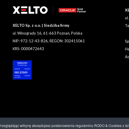
XE
ul
XELTO Sp. z o.o. | Siedziba firmy
Te
ul. Winogrady 16, 61-663 Poznań, Polska
NIP: 972-12-43-826, REGON: 302415061
Sp
KRS: 0000472643
He
Ad
 Przeglądając witrynę akceptujesz postanowienia regulaminu RODO & Cookies z dzia