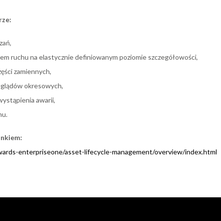
rze:
zań,
niem ruchu na elastycznie definiowanym poziomie szczegółowości,
ęści zamiennych,
zeglądów okresowych,
wystąpienia awarii,
hu.
inkiem:
dwards-enterpriseone/asset-lifecycle-management/overview/index.html