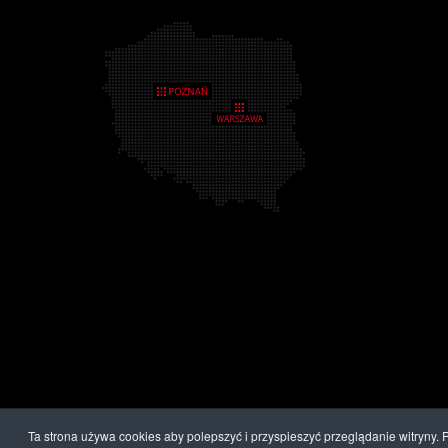
Ta strona używa cookies aby polepszyć i przyspieszyć przeglądanie witryny.