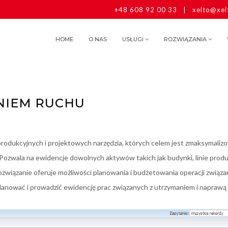
+48 608 92 00 33
|
xelto@xel
HOME
O NAS
USŁUGI
ROZWIĄZANIA
NIEM RUCHU
rodukcyjnych i projektowych narzędzia, których celem jest zmaksymali
ozwala na ewidencje dowolnych aktywów takich jak budynki, linie produ
Rozwiązanie oferuje możliwości planowania i budżetowania operacji związ
planować i prowadzić ewidencję prac związanych z utrzymaniem i naprawą 