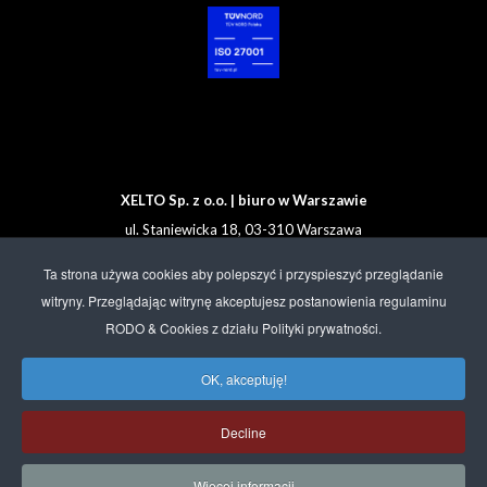
XELTO Sp. z o.o. | biuro w Warszawie
ul. Staniewicka 18, 03-310 Warszawa
Tel. +48 608 92 00 33
Ta strona używa cookies aby polepszyć i przyspieszyć przeglądanie
witryny. Przeglądając witrynę akceptujesz postanowienia regulaminu
Sprzedaż:
sales@xelto.com
RODO & Cookies z działu Polityki prywatności.
Helpdesk:
support@xelto.com
Administracja:
office@xelto.com
OK, akceptuję!
Decline
Więcej informacji
©2026 XELTO. ALL RIGHTS RESERVED.