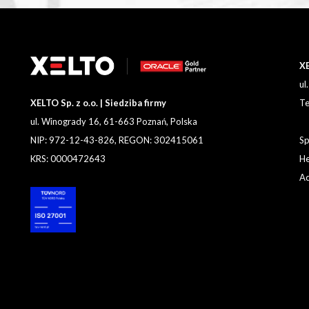
XE
ul
XELTO Sp. z o.o. | Siedziba firmy
Te
ul. Winogrady 16, 61-663 Poznań, Polska
NIP: 972-12-43-826, REGON: 302415061
Sp
KRS: 0000472643
He
Ad