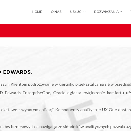
HOME
O NAS
USŁUGI
ROZWIĄZANIA
D EDWARDS.
naszym Klientom podróżowanie w kierunku przekształcania się w przedsię
D Edwards EnterpriseOne, Oracle ogłasza zwiększenie komfortu u
ntekstowe z wyborem aplikacji. Komponenty analityczne UX One dosta
unków biznesowych, a nawigacja ze składników analitycznych pozwala u