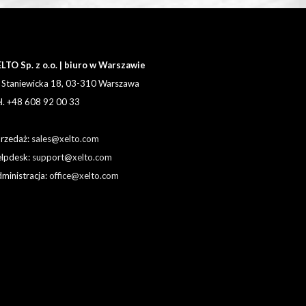
LTO Sp. z o.o. | biuro w Warszawie
. Staniewicka 18, 03-310 Warszawa
l. +48 608 92 00 33
rzedaż:
sales@xelto.com
lpdesk:
support@xelto.com
ministracja:
office@xelto.com