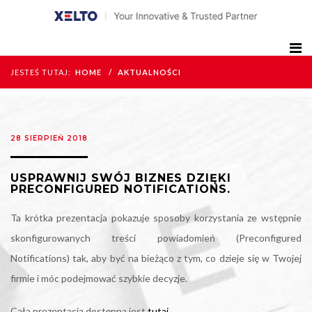
JESTEŚ TUTAJ:
HOME
AKTUALNOŚCI
28 SIERPIEŃ 2018
USPRAWNIJ SWÓJ BIZNES DZIĘKI
PRECONFIGURED NOTIFICATIONS.
Ta krótka prezentacja pokazuje sposoby korzystania ze wstępnie
skonfigurowanych treści powiadomień (Preconfigured
Notifications) tak, aby być na bieżąco z tym, co dzieje się w Twojej
firmie i móc podejmować szybkie decyzje.
Cała prezentacja dostępna jest
tutaj.