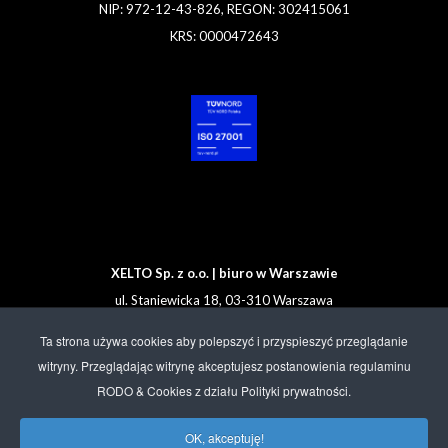
NIP: 972-12-43-826, REGON: 302415061
KRS: 0000472643
XELTO Sp. z o.o. | biuro w Warszawie
ul. Staniewicka 18, 03-310 Warszawa
Tel. +48 608 92 00 33
Ta strona używa cookies aby polepszyć i przyspieszyć przeglądanie
witryny. Przeglądając witrynę akceptujesz postanowienia regulaminu
Sprzedaż:
sales@xelto.com
RODO & Cookies z działu Polityki prywatności.
Helpdesk:
support@xelto.com
Administracja:
office@xelto.com
OK, akceptuję!