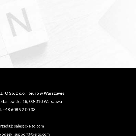
LTO Sp. z o.o. | biuro w Warszawie
. Staniewicka 18, 03-310 Warszawa
l. +48 608 92 00 33
rzedaż:
sales@xelto.com
lpdesk:
support@xelto.com