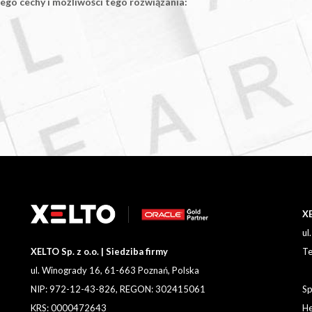
ego cechy i możliwości tego rozwiązania:
XE
ul
XELTO Sp. z o.o. | Siedziba firmy
Te
ul. Winogrady 16, 61-663 Poznań, Polska
NIP: 972-12-43-826, REGON: 302415061
Sp
KRS: 0000472643
He