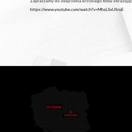
Zapraszamy do obejrzenia krótkiego filmu obrazując
https://www.youtube.com/watch?v=MhsLSxUSruE