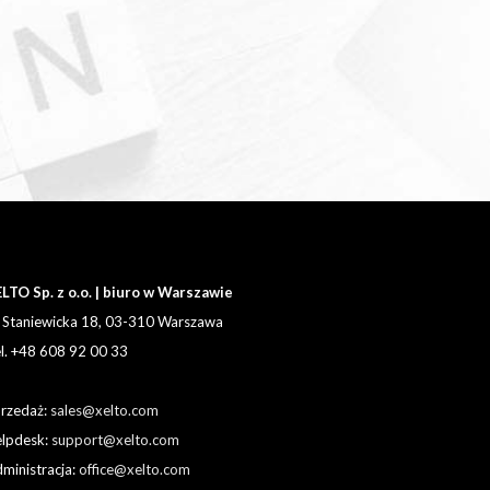
LTO Sp. z o.o. | biuro w Warszawie
. Staniewicka 18, 03-310 Warszawa
l. +48 608 92 00 33
rzedaż:
sales@xelto.com
lpdesk:
support@xelto.com
ministracja:
office@xelto.com