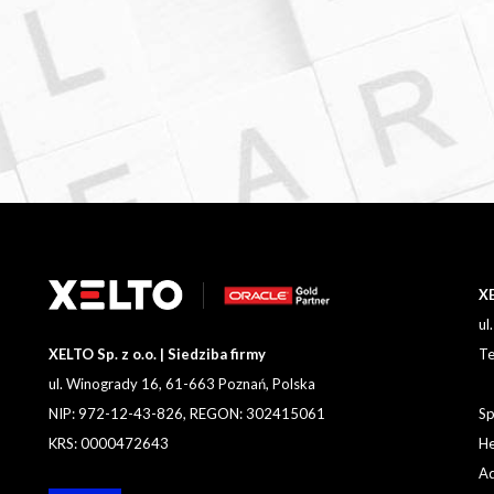
XE
ul
XELTO Sp. z o.o. | Siedziba firmy
Te
ul. Winogrady 16, 61-663 Poznań, Polska
NIP: 972-12-43-826, REGON: 302415061
Sp
KRS: 0000472643
He
Ad