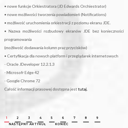
• nowe funkcje Orkiestratora (JD Edwards Orchiestrator)
• nowe możliwości tworzenia powiadomień (Notifications)
• możliwość uruchomienia orkiestracji z poziomu ekranu JDE.
• Nazwa możliwości rozbudowy ekranów JDE bez konieczności
programowania
(możliwość dodawania kolumn praz przycisków)
• Certyfikacja dla nowych platform i przeglądarek internetowych
- Oracle JDeveloper 12.2.1.3
- Microsofr Edge 42
- Google Chrome 72
Całość informacji prasowej dostępna jest
tutaj.
1
2
3
4
5
6
7
8
9
NASTĘPNY ARTYKUŁ
KONIEC