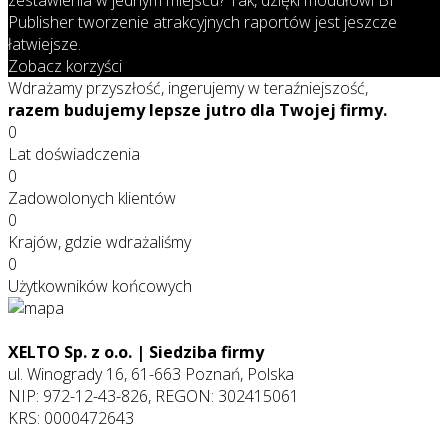
Publisher tworzenie atrakcyjnych raportów jest jeszcze
łatwiejsze.
Zobacz korzyści
Wdrażamy przyszłość, ingerujemy w teraźniejszość,
razem budujemy lepsze jutro dla Twojej firmy.
0
Lat doświadczenia
0
Zadowolonych klientów
0
Krajów, gdzie wdrażaliśmy
0
Użytkowników końcowych
XELTO Sp. z o.o. | Siedziba firmy
ul. Winogrady 16, 61-663 Poznań, Polska
NIP: 972-12-43-826, REGON: 302415061
KRS: 0000472643