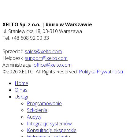
XELTO Sp. z o.o. | biuro w Warszawie
ul. Staniewicka 18, 03-310 Warszawa
Tel. +48 608 92 00 33
Sprzedaż:
sales@xelto.com
Helpdesk:
support@xelto.com
Administracja:
office@xelto.com
©2026 XELTO. All Rights Reserved.
Polityka Prywatności
Home
O nas
Usługi
Programowanie
Szkolenia
Audyty
Integracje systemów
Konsultacje eksperckie
Wdrożenia i rollouty