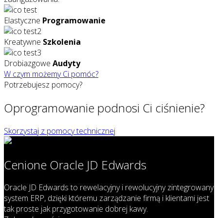
Elastyczne
Programowanie
Kreatywne
Szkolenia
Drobiazgowe
Audyty
W czym możemy Ci pomóc?
Potrzebujesz pomocy?
Oprogramowanie
podnosi Ci ciśnienie?
Skorzystaj z pomocy technicznej
Cenione Oracle JD Edwards
Oracle JD Edwards to rewelacyjny i rewolucyjny zintegrowany
system ERP, dzięki któremu zarządzanie firmą i klientami jest
tak proste jak przygotowanie dobrej kawy.