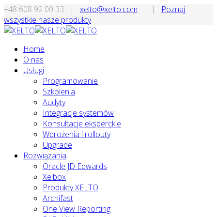
+48 608 92 00 33
|
xelto@xelto.com
|
Poznaj
wszystkie nasze produkty
Home
O nas
Usługi
Programowanie
Szkolenia
Audyty
Integracje systemów
Konsultacje eksperckie
Wdrożenia i rollouty
Upgrade
Rozwiązania
Oracle JD Edwards
Xelbox
Produkty XELTO
Archifast
One View Reporting